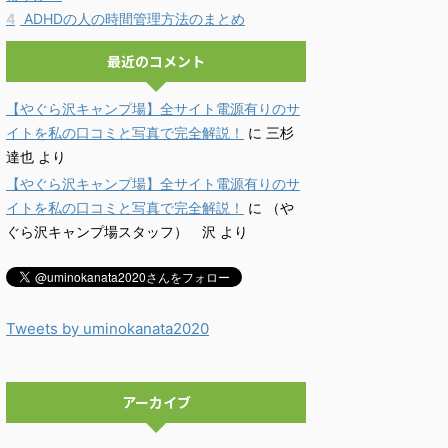
4
ADHDの人の時間管理方法のまとめ
最近のコメント
【やぐら沢キャンプ場】全サイト電源有りのサ
イトを私の口コミと写真で完全解説！
に
三杉
達也
より
【やぐら沢キャンプ場】全サイト電源有りのサ
イトを私の口コミと写真で完全解説！
に
（や
ぐら沢キャンプ場スタッフ） 沢
より
Tweets by uminokanata2020
アーカイブ