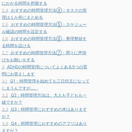
にかかる時間を把握する
2.4
おすすめの時間管理方法④：タスクの管
理は１か所にまとめる
2.5
おすすめの時間管理方法⑤：スケジュー
ル確認の時間を設定する
2.6
おすすめの時間管理方法⑥：整理整頓す
る時間を設ける
2.7
おすすめの時間管理方法⑦：周りに声掛
けをお願いをする
3
ADHDの時間管理についてよくある5つの質
問にお答えします
3.1
Q1：時間管理を始めても三日坊主になって
しまうんですが…。
3.2
Q2：時間管理方法は、大人も子どもも一
緒ですか？
3.3
Q3：時間管理におすすめの本はあります
か？
3.4
Q4：時間管理におすすめのアプリはあり
ますか？