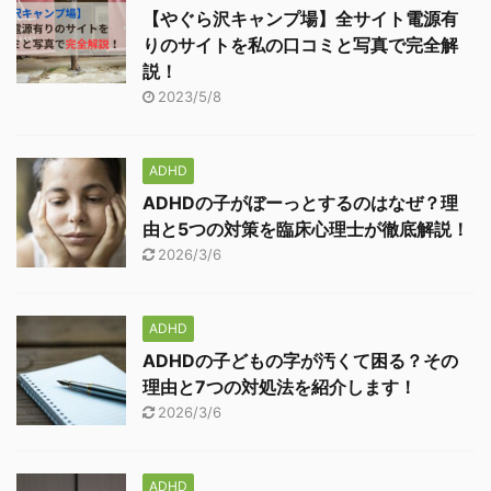
【やぐら沢キャンプ場】全サイト電源有
りのサイトを私の口コミと写真で完全解
説！
2023/5/8
ADHD
ADHDの子がぼーっとするのはなぜ？理
由と5つの対策を臨床心理士が徹底解説！
2026/3/6
ADHD
ADHDの子どもの字が汚くて困る？その
理由と7つの対処法を紹介します！
2026/3/6
ADHD