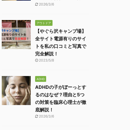
2026/3/6
アウトドア
【やぐら沢キャンプ場】
全サイト電源有りのサイ
トを私の口コミと写真で
完全解説！
2023/5/8
ADHD
ADHDの子がぼーっとす
るのはなぜ？理由と5つ
の対策を臨床心理士が徹
底解説！
2026/3/6