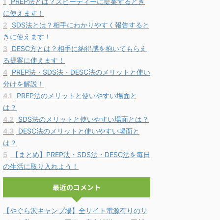
1
PREP法とは？スピーディーに提案するとき
に使えます！
2
SDS法とは？相手にわかりやすく報告すると
きに使えます！
3
DESC方とは？相手に納得感を抱いてもらえ
る提案に使えます！
4
PREP法・SDS法・DESC法のメリットと使い
分けを解説！
4.1
PREP法のメリットと使いやすい場面と
は？
4.2
SDS法のメリットと使いやすい場面とは？
4.3
DESC法のメリットと使いやすい場面と
は？
5
【まとめ】PREP法・SDS法・DESC法を毎日
の生活に取り入れよう！
最近のコメント
【やぐら沢キャンプ場】全サイト電源有りのサ