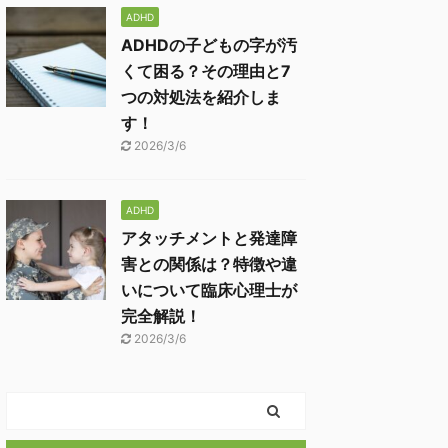
ADHD
ADHDの子どもの字が汚
くて困る？その理由と7
つの対処法を紹介しま
す！
2026/3/6
ADHD
アタッチメントと発達障
害との関係は？特徴や違
いについて臨床心理士が
完全解説！
2026/3/6