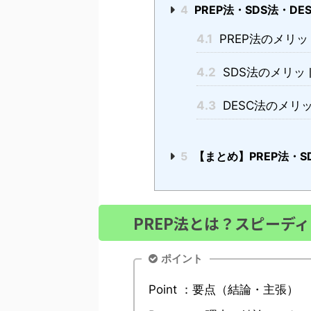
4
PREP法・SDS法・D
4.1
PREP法のメリ
4.2
SDS法のメリッ
4.3
DESC法のメリ
5
【まとめ】PREP法・
PREP法とは？スピーデ
ポイント
Point ：要点（結論・主張）