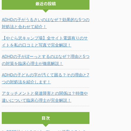
最近の投稿
ADHDの子がうるさいのはなぜ？効果的な5つの
対処法と合わせて紹介！
【やぐら沢キャンプ場】全サイト電源有りのサ
イトを私の口コミと写真で完全解説！
ADHDの子がぼーっとするのはなぜ？理由と5つ
の対策を臨床心理士が徹底解説！
ADHDの子どもの字が汚くて困る？その理由と7
つの対処法を紹介します！
アタッチメントと発達障害との関係は？特徴や
違いについて臨床心理士が完全解説！
目次