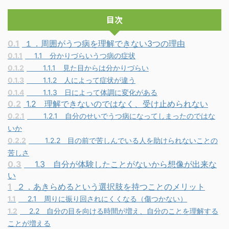
目次
0.1
１．周囲がうつ病を理解できない3つの理由
0.1.1
1.1 分かりづらいうつ病の症状
0.1.2
1.1.1 見た目からは分かりづらい
0.1.3
1.1.2 人によって症状が違う
0.1.4
1.1.3 日によって体調に変化がある
0.2
1.2 理解できないのではなく、受け止められない
0.2.1
1.2.1 自分のせいでうつ病になってしまったのではな
いか
0.2.2
1.2.2 目の前で苦しんでいる人を助けられないことの
苦しさ
0.3
1.3 自分が体験したことがないから想像が出来な
い
1
２．あきらめるという選択肢を持つことのメリット
1.1
2.1 周りに振り回されにくくなる（傷つかない）
1.2
2.2 自分の目を向ける時間が増え、自分のことを理解する
ことが増える