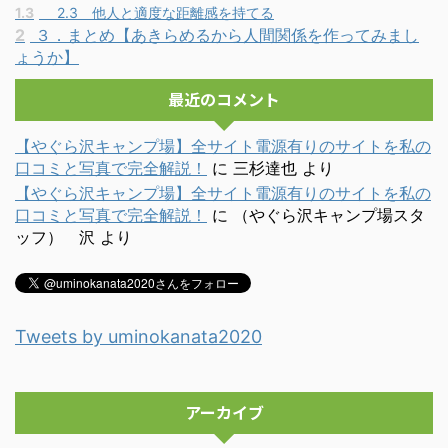
1.3
2.3 他人と適度な距離感を持てる
2
３．まとめ【あきらめるから人間関係を作ってみまし
ょうか】
最近のコメント
【やぐら沢キャンプ場】全サイト電源有りのサイトを私の
口コミと写真で完全解説！
に
三杉達也
より
【やぐら沢キャンプ場】全サイト電源有りのサイトを私の
口コミと写真で完全解説！
に
（やぐら沢キャンプ場スタ
ッフ） 沢
より
Tweets by uminokanata2020
アーカイブ