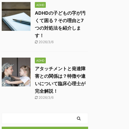
ADHD
ADHDの子どもの字が汚
くて困る？その理由と7
つの対処法を紹介しま
す！
2026/3/6
ADHD
アタッチメントと発達障
害との関係は？特徴や違
いについて臨床心理士が
完全解説！
2026/3/6