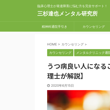
臨床心理士が発達障害に悩む方を完全サポート！
三杉達也メンタル研究所
精神科通院手引き
カウンセリング
HOME
>
カウンセリング
>
カウンセリング
メンタルクリニック通
うつ病良い人になる
理士が解説】
2020年6月15日