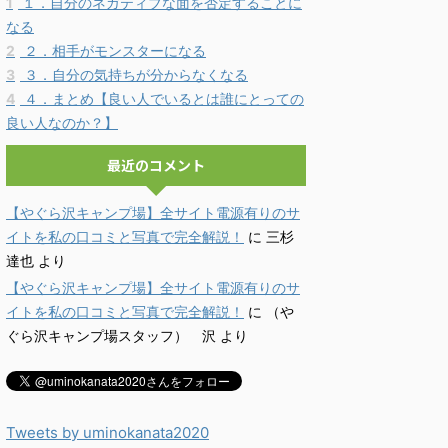
1
１．自分のネガティブな面を否定することに
なる
2
２．相手がモンスターになる
3
３．自分の気持ちが分からなくなる
4
４．まとめ【良い人でいるとは誰にとっての
良い人なのか？】
最近のコメント
【やぐら沢キャンプ場】全サイト電源有りのサ
イトを私の口コミと写真で完全解説！
に
三杉
達也
より
【やぐら沢キャンプ場】全サイト電源有りのサ
イトを私の口コミと写真で完全解説！
に
（や
ぐら沢キャンプ場スタッフ） 沢
より
Tweets by uminokanata2020