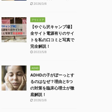
2026/3/6
アウトドア
【やぐら沢キャンプ場】
全サイト電源有りのサイ
トを私の口コミと写真で
完全解説！
2023/5/8
ADHD
ADHDの子がぼーっとす
るのはなぜ？理由と5つ
の対策を臨床心理士が徹
底解説！
2026/3/6