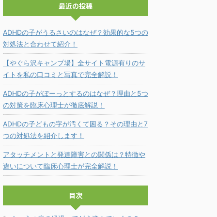
最近の投稿
ADHDの子がうるさいのはなぜ？効果的な5つの
対処法と合わせて紹介！
【やぐら沢キャンプ場】全サイト電源有りのサ
イトを私の口コミと写真で完全解説！
ADHDの子がぼーっとするのはなぜ？理由と5つ
の対策を臨床心理士が徹底解説！
ADHDの子どもの字が汚くて困る？その理由と7
つの対処法を紹介します！
アタッチメントと発達障害との関係は？特徴や
違いについて臨床心理士が完全解説！
目次