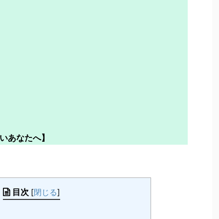
いあなたへ】
目次
[
閉じる
]