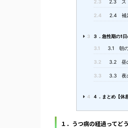
2.3
2.3 ス
2.4
2.4 補
3
３．急性期の1日
3.1
3.1 朝
3.2
3.2 昼
3.3
3.3 夜
4
４．まとめ【休
１．うつ病の経過ってど