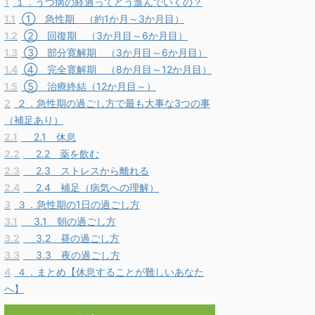
1
１．うつ病の経過ってどう進んでいくの？
1.1
① 急性期 （約1か月～3か月目）
1.2
② 回復期 （3か月目～6か月目）
1.3
③ 部分寛解期 （3か月目～6か月目）
1.4
④ 完全寛解期 （8か月目～12か月目）
1.5
⑤ 治療終結（12か月目～）
2
２．急性期の過ごし方で最も大事な3つの事
（補足あり）
2.1
2.1 休息
2.2
2.2 薬を飲む
2.3
2.3 ストレスから離れる
2.4
2.4 補足（病気への理解）
3
３．急性期の1日の過ごし方
3.1
3.1 朝の過ごし方
3.2
3.2 昼の過ごし方
3.3
3.3 夜の過ごし方
4
４．まとめ【休息することが難しいあなた
へ】