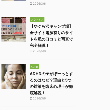
2026/3/6
アウトドア
【やぐら沢キャンプ場】
全サイト電源有りのサイ
トを私の口コミと写真で
完全解説！
2023/5/8
ADHD
ADHDの子がぼーっとす
るのはなぜ？理由と5つ
の対策を臨床心理士が徹
底解説！
2026/3/6