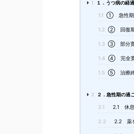
1
１．うつ病の経過
1.1
① 急性期
1.2
② 回復期
1.3
③ 部分寛
1.4
④ 完全寛
1.5
⑤ 治療終
2
２．急性期の過ご
2.1
2.1 休
2.2
2.2 薬