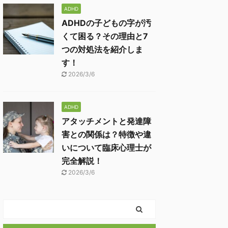
ADHD
ADHDの子どもの字が汚
くて困る？その理由と7
つの対処法を紹介しま
す！
2026/3/6
ADHD
アタッチメントと発達障
害との関係は？特徴や違
いについて臨床心理士が
完全解説！
2026/3/6